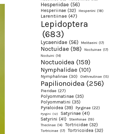
Hesperiidae
(56)
Hesperiinae
(32)
Hesperiini
(18)
Larentiinae
(47)
Lepidoptera
(683)
Lycaenidae
(56)
Melitaeini
(17)
Noctuidae
(98)
Noctuinae
(17)
Noctuini
(14)
Noctuoidea
(159)
Nymphalidae
(101)
Nymphalinae
(30)
Olethreutinae
(15)
Papilionoidea
(256)
Pieridae
(27)
Polyommatinae
(35)
Polyommatini
(35)
Pyraloidea
(39)
Pyrginae
(22)
Satyrinae
(41)
Pyrgini
(12)
Satyrini
(41)
Sterrhinae
(19)
Tortricidae
(32)
Theclinae
(14)
Tortricoidea
(32)
Tortricinae
(17)