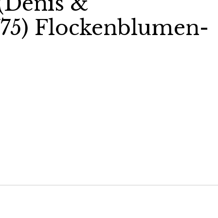
(Denis &
1775) Flockenblumen-