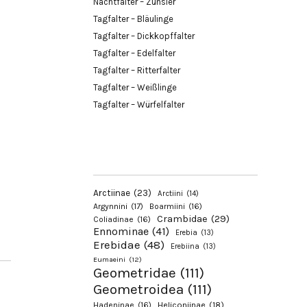
Nachtfalter – Zünsler
Tagfalter – Bläulinge
Tagfalter – Dickkopffalter
Tagfalter – Edelfalter
Tagfalter – Ritterfalter
Tagfalter – Weißlinge
Tagfalter – Würfelfalter
Arctiinae
(23)
Arctiini
(14)
Argynnini
(17)
Boarmiini
(16)
Crambidae
(29)
Coliadinae
(16)
Ennominae
(41)
Erebia
(13)
Erebidae
(48)
Erebiina
(13)
Eumaeini
(12)
Geometridae
(111)
Geometroidea
(111)
Hadeninae
(16)
Heliconiinae
(18)