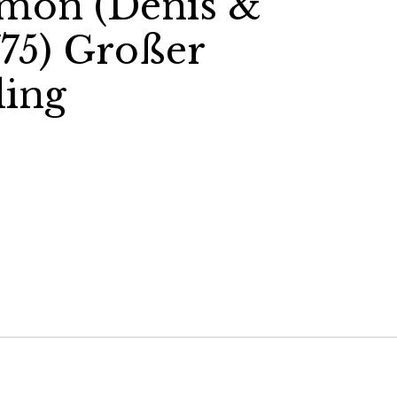
mon (Denis &
775) Großer
ling