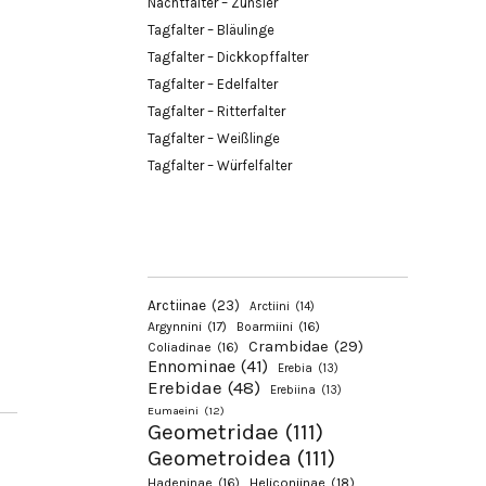
Nachtfalter – Zünsler
Tagfalter – Bläulinge
Tagfalter – Dickkopffalter
Tagfalter – Edelfalter
Tagfalter – Ritterfalter
Tagfalter – Weißlinge
Tagfalter – Würfelfalter
Arctiinae
(23)
Arctiini
(14)
Argynnini
(17)
Boarmiini
(16)
Crambidae
(29)
Coliadinae
(16)
Ennominae
(41)
Erebia
(13)
Erebidae
(48)
Erebiina
(13)
Eumaeini
(12)
Geometridae
(111)
Geometroidea
(111)
Hadeninae
(16)
Heliconiinae
(18)