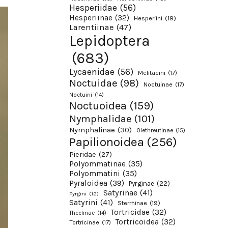
Hesperiidae
(56)
Hesperiinae
(32)
Hesperiini
(18)
Larentiinae
(47)
Lepidoptera
(683)
Lycaenidae
(56)
Melitaeini
(17)
Noctuidae
(98)
Noctuinae
(17)
Noctuini
(14)
Noctuoidea
(159)
Nymphalidae
(101)
Nymphalinae
(30)
Olethreutinae
(15)
Papilionoidea
(256)
Pieridae
(27)
Polyommatinae
(35)
Polyommatini
(35)
Pyraloidea
(39)
Pyrginae
(22)
Satyrinae
(41)
Pyrgini
(12)
Satyrini
(41)
Sterrhinae
(19)
Tortricidae
(32)
Theclinae
(14)
Tortricoidea
(32)
Tortricinae
(17)