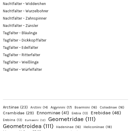
Nachtfalter – Widderchen
Nachtfalter – Wurzelbohrer
Nachtfalter – Zahnspinner
Nachtfalter – Zünsler
Tagfalter – Bläulinge
Tagfalter – Dickkopffalter
Tagfalter – Edelfalter
Tagfalter – Ritterfalter
Tagfalter – Weißlinge
Tagfalter – Würfelfalter
Arctiinae
(23)
Argynnini
(17)
Boarmiini
(16)
Coliadinae
(16)
Arctiini
(14)
Erebidae
(48)
Ennominae
(41)
Crambidae
(29)
Erebia
(13)
Geometridae
(111)
Erebiina
(13)
Eumaeini
(12)
Geometroidea
(111)
Hadeninae
(16)
Heliconiinae
(18)