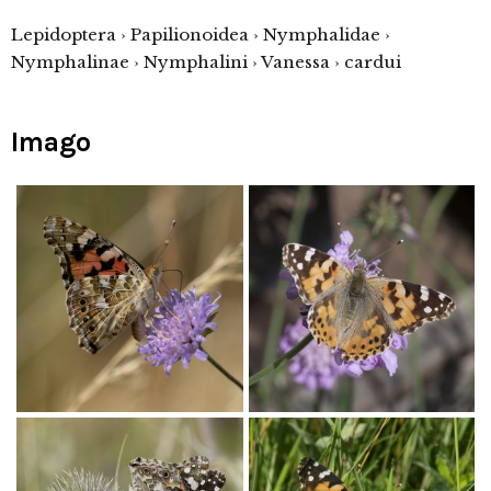
Lepidoptera › Papilionoidea › Nymphalidae ›
Nymphalinae › Nymphalini › Vanessa › cardui
Imago