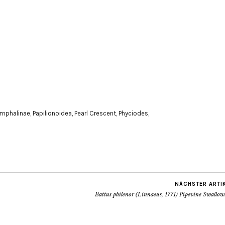
mphalinae
,
Papilionoidea
,
Pearl Crescent
,
Phyciodes
,
NÄCHSTER ARTI
Battus philenor (Linnaeus, 1771) Pipevine Swallow