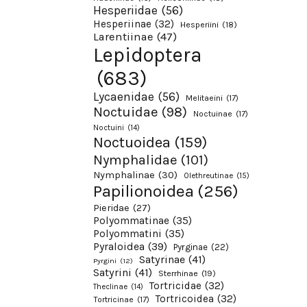
Hesperiidae
(56)
Hesperiinae
(32)
Hesperiini
(18)
Larentiinae
(47)
Lepidoptera
(683)
Lycaenidae
(56)
Melitaeini
(17)
Noctuidae
(98)
Noctuinae
(17)
Noctuini
(14)
Noctuoidea
(159)
Nymphalidae
(101)
Nymphalinae
(30)
Olethreutinae
(15)
Papilionoidea
(256)
Pieridae
(27)
Polyommatinae
(35)
Polyommatini
(35)
Pyraloidea
(39)
Pyrginae
(22)
Satyrinae
(41)
Pyrgini
(12)
Satyrini
(41)
Sterrhinae
(19)
Tortricidae
(32)
Theclinae
(14)
Tortricoidea
(32)
Tortricinae
(17)