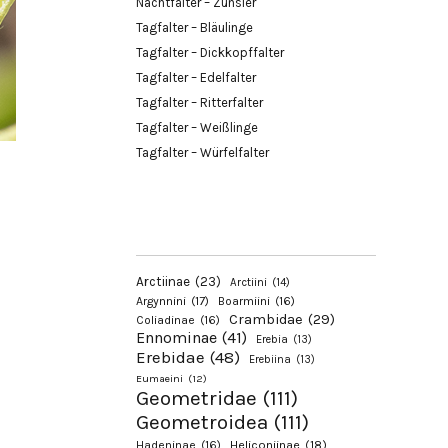
Nachtfalter – Zünsler
Tagfalter – Bläulinge
Tagfalter – Dickkopffalter
Tagfalter – Edelfalter
Tagfalter – Ritterfalter
Tagfalter – Weißlinge
Tagfalter – Würfelfalter
Arctiinae
(23)
Arctiini
(14)
Argynnini
(17)
Boarmiini
(16)
Crambidae
(29)
Coliadinae
(16)
Ennominae
(41)
Erebia
(13)
Erebidae
(48)
Erebiina
(13)
Eumaeini
(12)
Geometridae
(111)
Geometroidea
(111)
Hadeninae
(16)
Heliconiinae
(18)