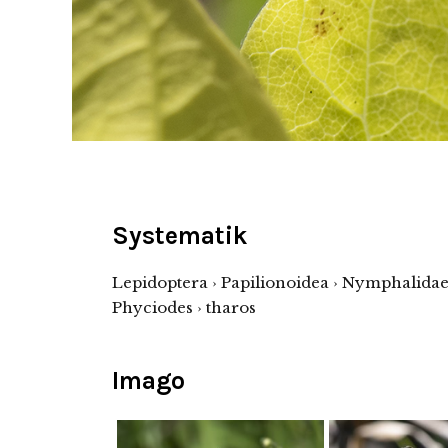
Systematik
Lepidoptera › Papilionoidea › Nymphalidae 
Phyciodes › tharos
Imago