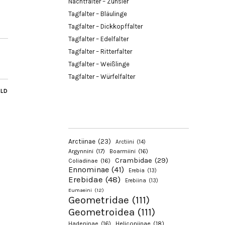
Nachtfalter – Zünsler
Tagfalter – Bläulinge
Tagfalter – Dickkopffalter
Tagfalter – Edelfalter
Tagfalter – Ritterfalter
Tagfalter – Weißlinge
Tagfalter – Würfelfalter
ILD
Arctiinae
(23)
Arctiini
(14)
Argynnini
(17)
Boarmiini
(16)
Crambidae
(29)
Coliadinae
(16)
Ennominae
(41)
Erebia
(13)
Erebidae
(48)
Erebiina
(13)
Eumaeini
(12)
Geometridae
(111)
Geometroidea
(111)
Hadeninae
(16)
Heliconiinae
(18)