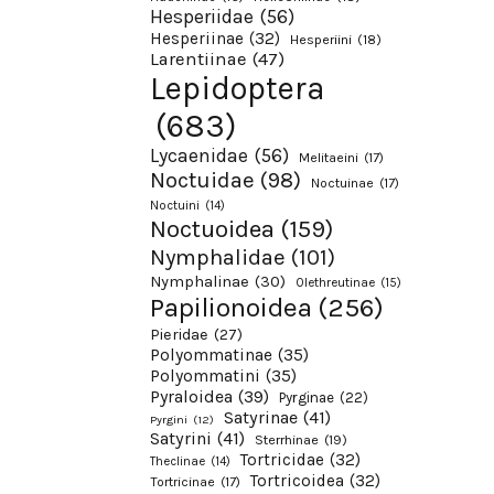
Hesperiidae
(56)
Hesperiinae
(32)
Hesperiini
(18)
Larentiinae
(47)
Lepidoptera
(683)
Lycaenidae
(56)
Melitaeini
(17)
Noctuidae
(98)
Noctuinae
(17)
Noctuini
(14)
Noctuoidea
(159)
Nymphalidae
(101)
Nymphalinae
(30)
Olethreutinae
(15)
Papilionoidea
(256)
Pieridae
(27)
Polyommatinae
(35)
Polyommatini
(35)
Pyraloidea
(39)
Pyrginae
(22)
Satyrinae
(41)
Pyrgini
(12)
Satyrini
(41)
Sterrhinae
(19)
Tortricidae
(32)
Theclinae
(14)
Tortricoidea
(32)
Tortricinae
(17)