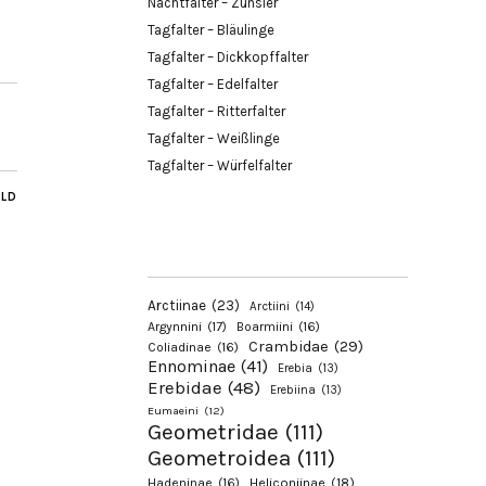
Nachtfalter – Zünsler
Tagfalter – Bläulinge
Tagfalter – Dickkopffalter
Tagfalter – Edelfalter
Tagfalter – Ritterfalter
Tagfalter – Weißlinge
Tagfalter – Würfelfalter
ILD
Arctiinae
(23)
Arctiini
(14)
Argynnini
(17)
Boarmiini
(16)
Crambidae
(29)
Coliadinae
(16)
Ennominae
(41)
Erebia
(13)
Erebidae
(48)
Erebiina
(13)
Eumaeini
(12)
Geometridae
(111)
Geometroidea
(111)
Hadeninae
(16)
Heliconiinae
(18)