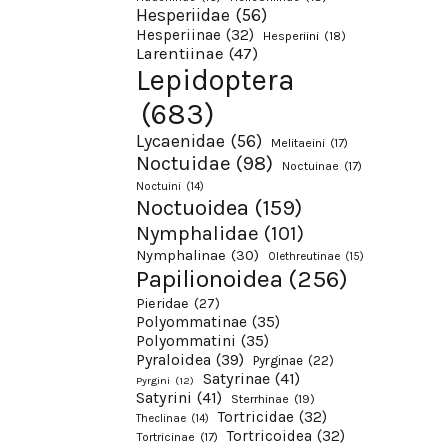
Hesperiidae
(56)
Hesperiinae
(32)
Hesperiini
(18)
Larentiinae
(47)
Lepidoptera
(683)
Lycaenidae
(56)
Melitaeini
(17)
Noctuidae
(98)
Noctuinae
(17)
Noctuini
(14)
Noctuoidea
(159)
Nymphalidae
(101)
Nymphalinae
(30)
Olethreutinae
(15)
Papilionoidea
(256)
Pieridae
(27)
Polyommatinae
(35)
Polyommatini
(35)
Pyraloidea
(39)
Pyrginae
(22)
Satyrinae
(41)
Pyrgini
(12)
Satyrini
(41)
Sterrhinae
(19)
Tortricidae
(32)
Theclinae
(14)
Tortricoidea
(32)
Tortricinae
(17)