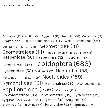
Tagfalter – Würfelfalter
Arctiinae
(23)
Argynnini
(17)
Boarmiini
(16)
Coliadinae
(16)
Arctiini
(14)
Erebidae
(48)
Ennominae
(41)
Crambidae
(29)
Erebia
(13)
Geometridae
(111)
Erebiina
(13)
Eumaeini
(12)
Geometroidea
(111)
Hadeninae
(16)
Heliconiinae
(18)
Hesperiidae
(56)
Hesperiinae
(32)
Hesperiini
(18)
Lepidoptera
(683)
Larentiinae
(47)
Noctuidae
(98)
Lycaenidae
(56)
Melitaeini
(17)
Noctuoidea
(159)
Noctuinae
(17)
Noctuini
(14)
Nymphalidae
(101)
Nymphalinae
(30)
Olethreutinae
(15)
Papilionoidea
(256)
Pieridae
(27)
Pyraloidea
(39)
Polyommatinae
(35)
Polyommatini
(35)
Satyrinae
(41)
Satyrini
(41)
Pyrginae
(22)
Pyrgini
(12)
Tortricidae
(32)
Sterrhinae
(19)
Tortricinae
(17)
Theclinae
(14)