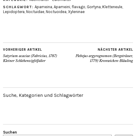
Apameina
,
Apameini
,
flavago
,
Gortyna
,
Kletteneule
,
SCHLAGWORT:
Lepidoptera
,
Noctuidae
,
Noctuoidea
,
Xyleninae
VORHERIGER ARTIKEL
NÄCHSTER ARTIKEL
Satyrium acaciae (Fabricius, 1787)
Plebejus argyrognomon (Bergsträsser,
Kleiner Schlehenzipfelfalter
1779) Kronwicken-Bläuling
Suche, Kategorien und Schlagwörter
Suchen