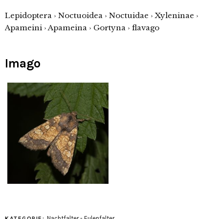
Lepidoptera › Noctuoidea › Noctuidae › Xyleninae ›
Apameini › Apameina › Gortyna › flavago
Imago
Nachtfalter - Eulenfalter
KATEGORIE: