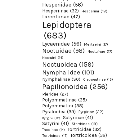
Hesperiidae
(56)
Hesperiinae
(32)
Hesperiini
(18)
Larentiinae
(47)
Lepidoptera
(683)
Lycaenidae
(56)
Melitaeini
(17)
Noctuidae
(98)
Noctuinae
(17)
Noctuini
(14)
Noctuoidea
(159)
Nymphalidae
(101)
Nymphalinae
(30)
Olethreutinae
(15)
Papilionoidea
(256)
Pieridae
(27)
Polyommatinae
(35)
Polyommatini
(35)
Pyraloidea
(39)
Pyrginae
(22)
Satyrinae
(41)
Pyrgini
(12)
Satyrini
(41)
Sterrhinae
(19)
Tortricidae
(32)
Theclinae
(14)
Tortricoidea
(32)
Tortricinae
(17)