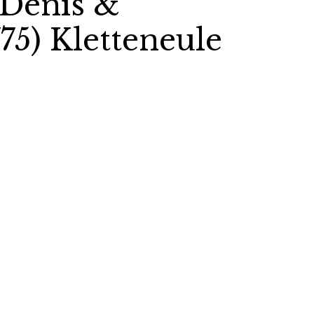
(Denis &
775) Kletteneule