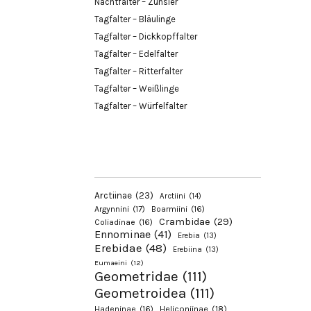
Nachtfalter – Zünsler
Tagfalter – Bläulinge
Tagfalter – Dickkopffalter
Tagfalter – Edelfalter
Tagfalter – Ritterfalter
Tagfalter – Weißlinge
Tagfalter – Würfelfalter
Arctiinae
(23)
Arctiini
(14)
Argynnini
(17)
Boarmiini
(16)
Crambidae
(29)
Coliadinae
(16)
Ennominae
(41)
Erebia
(13)
Erebidae
(48)
Erebiina
(13)
Eumaeini
(12)
Geometridae
(111)
Geometroidea
(111)
Hadeninae
(16)
Heliconiinae
(18)