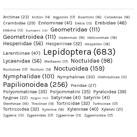
Arctiinae
(23)
Argynnini
(17)
Boarmiini
(16)
Coliadinae
(16)
Arctiini
(14)
Erebidae
(48)
Ennominae
(41)
Crambidae
(29)
Erebia
(13)
Geometridae
(111)
Erebiina
(13)
Eumaeini
(12)
Geometroidea
(111)
Hadeninae
(16)
Heliconiinae
(18)
Hesperiidae
(56)
Hesperiinae
(32)
Hesperiini
(18)
Lepidoptera
(683)
Larentiinae
(47)
Noctuidae
(98)
Lycaenidae
(56)
Melitaeini
(17)
Noctuoidea
(159)
Noctuinae
(17)
Noctuini
(14)
Nymphalidae
(101)
Nymphalinae
(30)
Olethreutinae
(15)
Papilionoidea
(256)
Pieridae
(27)
Pyraloidea
(39)
Polyommatinae
(35)
Polyommatini
(35)
Satyrinae
(41)
Satyrini
(41)
Pyrginae
(22)
Pyrgini
(12)
Tortricidae
(32)
Sterrhinae
(19)
Tortricinae
(17)
Theclinae
(14)
Xyleninae
(40)
Tortricoidea
(32)
Xylenini
(21)
Xylenina
(16)
Zygaenidae
(17)
Zygaenoidea
(17)
Zygaena
(13)
Zygaeninae
(13)