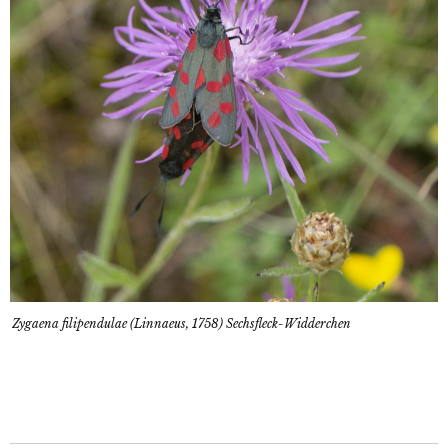
Zygaena filipendulae (Linnaeus, 1758) Sechsfleck-Widderchen