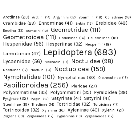
Arctiinae
(23)
Argynnini
(17)
Boarmiini
(16)
Coliadinae
(16)
Arctiini
(14)
Erebidae
(48)
Ennominae
(41)
Crambidae
(29)
Erebia
(13)
Geometridae
(111)
Erebiina
(13)
Eumaeini
(12)
Geometroidea
(111)
Hadeninae
(16)
Heliconiinae
(18)
Hesperiidae
(56)
Hesperiinae
(32)
Hesperiini
(18)
Lepidoptera
(683)
Larentiinae
(47)
Noctuidae
(98)
Lycaenidae
(56)
Melitaeini
(17)
Noctuoidea
(159)
Noctuinae
(17)
Noctuini
(14)
Nymphalidae
(101)
Nymphalinae
(30)
Olethreutinae
(15)
Papilionoidea
(256)
Pieridae
(27)
Pyraloidea
(39)
Polyommatinae
(35)
Polyommatini
(35)
Satyrinae
(41)
Satyrini
(41)
Pyrginae
(22)
Pyrgini
(12)
Tortricidae
(32)
Sterrhinae
(19)
Tortricinae
(17)
Theclinae
(14)
Xyleninae
(40)
Tortricoidea
(32)
Xylenini
(21)
Xylenina
(16)
Zygaenidae
(17)
Zygaenoidea
(17)
Zygaena
(13)
Zygaeninae
(13)