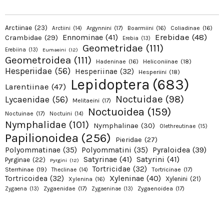
Arctiinae
(23)
Argynnini
(17)
Boarmiini
(16)
Coliadinae
(16)
Arctiini
(14)
Erebidae
(48)
Ennominae
(41)
Crambidae
(29)
Erebia
(13)
Geometridae
(111)
Erebiina
(13)
Eumaeini
(12)
Geometroidea
(111)
Hadeninae
(16)
Heliconiinae
(18)
Hesperiidae
(56)
Hesperiinae
(32)
Hesperiini
(18)
Lepidoptera
(683)
Larentiinae
(47)
Noctuidae
(98)
Lycaenidae
(56)
Melitaeini
(17)
Noctuoidea
(159)
Noctuinae
(17)
Noctuini
(14)
Nymphalidae
(101)
Nymphalinae
(30)
Olethreutinae
(15)
Papilionoidea
(256)
Pieridae
(27)
Pyraloidea
(39)
Polyommatinae
(35)
Polyommatini
(35)
Satyrinae
(41)
Satyrini
(41)
Pyrginae
(22)
Pyrgini
(12)
Tortricidae
(32)
Sterrhinae
(19)
Tortricinae
(17)
Theclinae
(14)
Xyleninae
(40)
Tortricoidea
(32)
Xylenini
(21)
Xylenina
(16)
Zygaenidae
(17)
Zygaenoidea
(17)
Zygaena
(13)
Zygaeninae
(13)