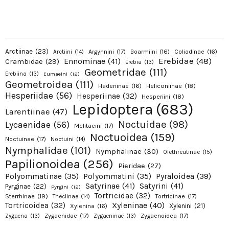
Arctiinae
(23)
Argynnini
(17)
Boarmiini
(16)
Coliadinae
(16)
Arctiini
(14)
Erebidae
(48)
Ennominae
(41)
Crambidae
(29)
Erebia
(13)
Geometridae
(111)
Erebiina
(13)
Eumaeini
(12)
Geometroidea
(111)
Hadeninae
(16)
Heliconiinae
(18)
Hesperiidae
(56)
Hesperiinae
(32)
Hesperiini
(18)
Lepidoptera
(683)
Larentiinae
(47)
Noctuidae
(98)
Lycaenidae
(56)
Melitaeini
(17)
Noctuoidea
(159)
Noctuinae
(17)
Noctuini
(14)
Nymphalidae
(101)
Nymphalinae
(30)
Olethreutinae
(15)
Papilionoidea
(256)
Pieridae
(27)
Pyraloidea
(39)
Polyommatinae
(35)
Polyommatini
(35)
Satyrinae
(41)
Satyrini
(41)
Pyrginae
(22)
Pyrgini
(12)
Tortricidae
(32)
Sterrhinae
(19)
Tortricinae
(17)
Theclinae
(14)
Xyleninae
(40)
Tortricoidea
(32)
Xylenini
(21)
Xylenina
(16)
Zygaenidae
(17)
Zygaenoidea
(17)
Zygaena
(13)
Zygaeninae
(13)