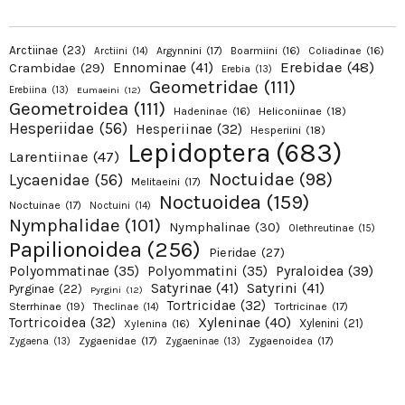
Arctiinae
(23)
Argynnini
(17)
Boarmiini
(16)
Coliadinae
(16)
Arctiini
(14)
Erebidae
(48)
Ennominae
(41)
Crambidae
(29)
Erebia
(13)
Geometridae
(111)
Erebiina
(13)
Eumaeini
(12)
Geometroidea
(111)
Hadeninae
(16)
Heliconiinae
(18)
Hesperiidae
(56)
Hesperiinae
(32)
Hesperiini
(18)
Lepidoptera
(683)
Larentiinae
(47)
Noctuidae
(98)
Lycaenidae
(56)
Melitaeini
(17)
Noctuoidea
(159)
Noctuinae
(17)
Noctuini
(14)
Nymphalidae
(101)
Nymphalinae
(30)
Olethreutinae
(15)
Papilionoidea
(256)
Pieridae
(27)
Pyraloidea
(39)
Polyommatinae
(35)
Polyommatini
(35)
Satyrinae
(41)
Satyrini
(41)
Pyrginae
(22)
Pyrgini
(12)
Tortricidae
(32)
Sterrhinae
(19)
Tortricinae
(17)
Theclinae
(14)
Xyleninae
(40)
Tortricoidea
(32)
Xylenini
(21)
Xylenina
(16)
Zygaenidae
(17)
Zygaenoidea
(17)
Zygaena
(13)
Zygaeninae
(13)