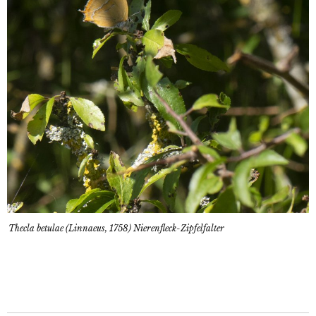
Thecla betulae (Linnaeus, 1758) Nierenfleck-Zipfelfalter