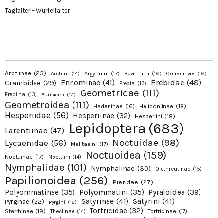
Tagfalter – Würfelfalter
Arctiinae
(23)
Argynnini
(17)
Boarmiini
(16)
Coliadinae
(16)
Arctiini
(14)
Erebidae
(48)
Ennominae
(41)
Crambidae
(29)
Erebia
(13)
Geometridae
(111)
Erebiina
(13)
Eumaeini
(12)
Geometroidea
(111)
Hadeninae
(16)
Heliconiinae
(18)
Hesperiidae
(56)
Hesperiinae
(32)
Hesperiini
(18)
Lepidoptera
(683)
Larentiinae
(47)
Noctuidae
(98)
Lycaenidae
(56)
Melitaeini
(17)
Noctuoidea
(159)
Noctuinae
(17)
Noctuini
(14)
Nymphalidae
(101)
Nymphalinae
(30)
Olethreutinae
(15)
Papilionoidea
(256)
Pieridae
(27)
Pyraloidea
(39)
Polyommatinae
(35)
Polyommatini
(35)
Satyrinae
(41)
Satyrini
(41)
Pyrginae
(22)
Pyrgini
(12)
Tortricidae
(32)
Sterrhinae
(19)
Tortricinae
(17)
Theclinae
(14)