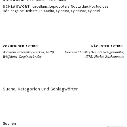
circellaris
,
Lepidoptera
,
Noctuidae
,
Noctuoidea
,
SCHLAGWORT:
Rötlichgelbe Herbsteule
,
Sunira
,
Xylenina
,
Xyleninae
,
Xylenini
VORHERIGER ARTIKEL
NÄCHSTER ARTIKEL
Acrobasis advenella (Zincken, 1818)
Diurnea lipsiella (Denis & Schiffermüller,
Weißdorn-Gespinstzünsler
1775) Herbst-Buchenmotte
Suche, Kategorien und Schlagwörter
Suchen