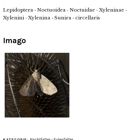
Lepidoptera › Noctuoidea › Noctuidae › Xyleninae ›
Xylenini › Xylenina › Sunira › circellaris
Imago
Nachtfalter - Eulenfalter
KATEGORIE: