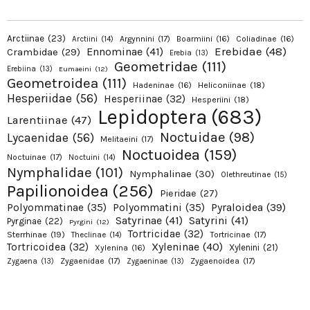
Arctiinae
(23)
Argynnini
(17)
Boarmiini
(16)
Coliadinae
(16)
Arctiini
(14)
Erebidae
(48)
Ennominae
(41)
Crambidae
(29)
Erebia
(13)
Geometridae
(111)
Erebiina
(13)
Eumaeini
(12)
Geometroidea
(111)
Hadeninae
(16)
Heliconiinae
(18)
Hesperiidae
(56)
Hesperiinae
(32)
Hesperiini
(18)
Lepidoptera
(683)
Larentiinae
(47)
Noctuidae
(98)
Lycaenidae
(56)
Melitaeini
(17)
Noctuoidea
(159)
Noctuinae
(17)
Noctuini
(14)
Nymphalidae
(101)
Nymphalinae
(30)
Olethreutinae
(15)
Papilionoidea
(256)
Pieridae
(27)
Pyraloidea
(39)
Polyommatinae
(35)
Polyommatini
(35)
Satyrinae
(41)
Satyrini
(41)
Pyrginae
(22)
Pyrgini
(12)
Tortricidae
(32)
Sterrhinae
(19)
Tortricinae
(17)
Theclinae
(14)
Xyleninae
(40)
Tortricoidea
(32)
Xylenini
(21)
Xylenina
(16)
Zygaenidae
(17)
Zygaenoidea
(17)
Zygaena
(13)
Zygaeninae
(13)