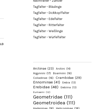
Nachtfalter – Zünsler
Tagfalter – Bläulinge
Tagfalter – Dickkopffalter
Tagfalter – Edelfalter
Tagfalter – Ritterfalter
Tagfalter – Weißlinge
Tagfalter – Würfelfalter
ILD
Arctiinae
(23)
Arctiini
(14)
Argynnini
(17)
Boarmiini
(16)
Crambidae
(29)
Coliadinae
(16)
Ennominae
(41)
Erebia
(13)
Erebidae
(48)
Erebiina
(13)
Eumaeini
(12)
Geometridae
(111)
Geometroidea
(111)
Hadeninae
(16)
Heliconiinae
(18)