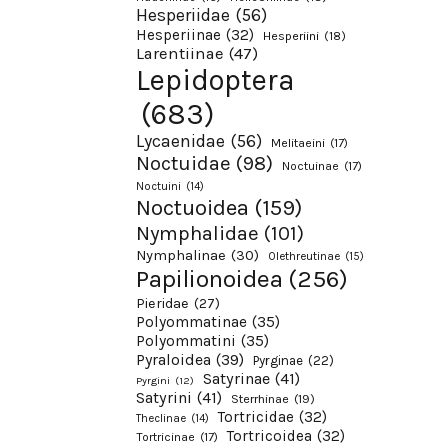
Hesperiidae
(56)
Hesperiinae
(32)
Hesperiini
(18)
Larentiinae
(47)
Lepidoptera
(683)
Lycaenidae
(56)
Melitaeini
(17)
Noctuidae
(98)
Noctuinae
(17)
Noctuini
(14)
Noctuoidea
(159)
Nymphalidae
(101)
Nymphalinae
(30)
Olethreutinae
(15)
Papilionoidea
(256)
Pieridae
(27)
Polyommatinae
(35)
Polyommatini
(35)
Pyraloidea
(39)
Pyrginae
(22)
Satyrinae
(41)
Pyrgini
(12)
Satyrini
(41)
Sterrhinae
(19)
Tortricidae
(32)
Theclinae
(14)
Tortricoidea
(32)
Tortricinae
(17)