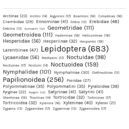
Arctiinae
(23)
Argynnini
(17)
Boarmiini
(16)
Coliadinae
(16)
Arctiini
(14)
Erebidae
(48)
Ennominae
(41)
Crambidae
(29)
Erebia
(13)
Geometridae
(111)
Erebiina
(13)
Eumaeini
(12)
Geometroidea
(111)
Hadeninae
(16)
Heliconiinae
(18)
Hesperiidae
(56)
Hesperiinae
(32)
Hesperiini
(18)
Lepidoptera
(683)
Larentiinae
(47)
Noctuidae
(98)
Lycaenidae
(56)
Melitaeini
(17)
Noctuoidea
(159)
Noctuinae
(17)
Noctuini
(14)
Nymphalidae
(101)
Nymphalinae
(30)
Olethreutinae
(15)
Papilionoidea
(256)
Pieridae
(27)
Pyraloidea
(39)
Polyommatinae
(35)
Polyommatini
(35)
Satyrinae
(41)
Satyrini
(41)
Pyrginae
(22)
Pyrgini
(12)
Tortricidae
(32)
Sterrhinae
(19)
Tortricinae
(17)
Theclinae
(14)
Xyleninae
(40)
Tortricoidea
(32)
Xylenini
(21)
Xylenina
(16)
Zygaenidae
(17)
Zygaenoidea
(17)
Zygaena
(13)
Zygaeninae
(13)