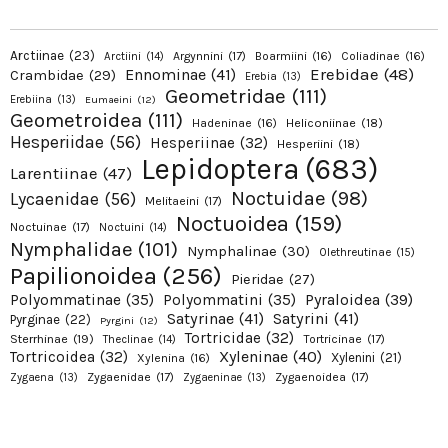
Arctiinae
(23)
Argynnini
(17)
Boarmiini
(16)
Coliadinae
(16)
Arctiini
(14)
Erebidae
(48)
Ennominae
(41)
Crambidae
(29)
Erebia
(13)
Geometridae
(111)
Erebiina
(13)
Eumaeini
(12)
Geometroidea
(111)
Hadeninae
(16)
Heliconiinae
(18)
Hesperiidae
(56)
Hesperiinae
(32)
Hesperiini
(18)
Lepidoptera
(683)
Larentiinae
(47)
Noctuidae
(98)
Lycaenidae
(56)
Melitaeini
(17)
Noctuoidea
(159)
Noctuinae
(17)
Noctuini
(14)
Nymphalidae
(101)
Nymphalinae
(30)
Olethreutinae
(15)
Papilionoidea
(256)
Pieridae
(27)
Pyraloidea
(39)
Polyommatinae
(35)
Polyommatini
(35)
Satyrinae
(41)
Satyrini
(41)
Pyrginae
(22)
Pyrgini
(12)
Tortricidae
(32)
Sterrhinae
(19)
Tortricinae
(17)
Theclinae
(14)
Xyleninae
(40)
Tortricoidea
(32)
Xylenini
(21)
Xylenina
(16)
Zygaenidae
(17)
Zygaenoidea
(17)
Zygaena
(13)
Zygaeninae
(13)