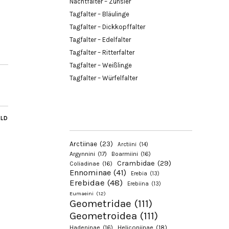
Nachtfalter – Zünsler
Tagfalter – Bläulinge
Tagfalter – Dickkopffalter
Tagfalter – Edelfalter
Tagfalter – Ritterfalter
Tagfalter – Weißlinge
Tagfalter – Würfelfalter
ILD
Arctiinae
(23)
Arctiini
(14)
Argynnini
(17)
Boarmiini
(16)
Crambidae
(29)
Coliadinae
(16)
Ennominae
(41)
Erebia
(13)
Erebidae
(48)
Erebiina
(13)
Eumaeini
(12)
Geometridae
(111)
Geometroidea
(111)
Hadeninae
(16)
Heliconiinae
(18)