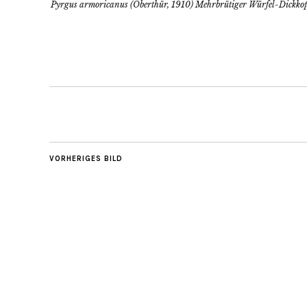
Pyrgus armoricanus (Oberthür, 1910) Mehrbrütiger Würfel-Dickkopf
VORHERIGES BILD