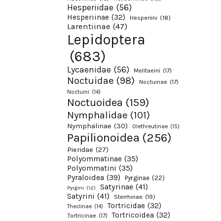
Hesperiidae
(56)
Hesperiinae
(32)
Hesperiini
(18)
Larentiinae
(47)
Lepidoptera
(683)
Lycaenidae
(56)
Melitaeini
(17)
Noctuidae
(98)
Noctuinae
(17)
Noctuini
(14)
Noctuoidea
(159)
Nymphalidae
(101)
Nymphalinae
(30)
Olethreutinae
(15)
Papilionoidea
(256)
Pieridae
(27)
Polyommatinae
(35)
Polyommatini
(35)
Pyraloidea
(39)
Pyrginae
(22)
Satyrinae
(41)
Pyrgini
(12)
Satyrini
(41)
Sterrhinae
(19)
Tortricidae
(32)
Theclinae
(14)
Tortricoidea
(32)
Tortricinae
(17)