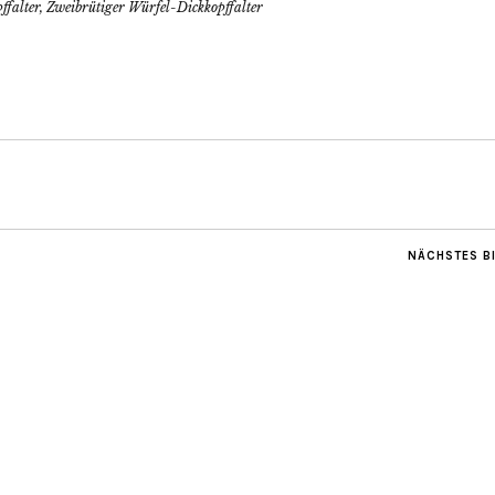
falter, Zweibrütiger Würfel-Dickkopffalter
NÄCHSTES B