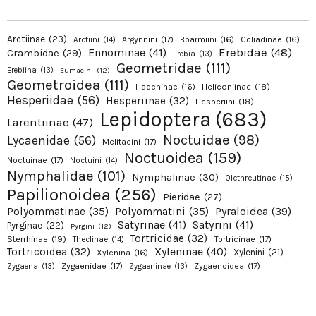
Arctiinae
(23)
Argynnini
(17)
Boarmiini
(16)
Coliadinae
(16)
Arctiini
(14)
Erebidae
(48)
Ennominae
(41)
Crambidae
(29)
Erebia
(13)
Geometridae
(111)
Erebiina
(13)
Eumaeini
(12)
Geometroidea
(111)
Hadeninae
(16)
Heliconiinae
(18)
Hesperiidae
(56)
Hesperiinae
(32)
Hesperiini
(18)
Lepidoptera
(683)
Larentiinae
(47)
Noctuidae
(98)
Lycaenidae
(56)
Melitaeini
(17)
Noctuoidea
(159)
Noctuinae
(17)
Noctuini
(14)
Nymphalidae
(101)
Nymphalinae
(30)
Olethreutinae
(15)
Papilionoidea
(256)
Pieridae
(27)
Pyraloidea
(39)
Polyommatinae
(35)
Polyommatini
(35)
Satyrinae
(41)
Satyrini
(41)
Pyrginae
(22)
Pyrgini
(12)
Tortricidae
(32)
Sterrhinae
(19)
Tortricinae
(17)
Theclinae
(14)
Xyleninae
(40)
Tortricoidea
(32)
Xylenini
(21)
Xylenina
(16)
Zygaenidae
(17)
Zygaenoidea
(17)
Zygaena
(13)
Zygaeninae
(13)