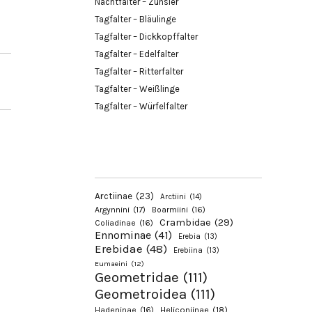
Nachtfalter – Zünsler
Tagfalter – Bläulinge
Tagfalter – Dickkopffalter
Tagfalter – Edelfalter
Tagfalter – Ritterfalter
Tagfalter – Weißlinge
Tagfalter – Würfelfalter
Arctiinae
(23)
Arctiini
(14)
Argynnini
(17)
Boarmiini
(16)
Crambidae
(29)
Coliadinae
(16)
Ennominae
(41)
Erebia
(13)
Erebidae
(48)
Erebiina
(13)
Eumaeini
(12)
Geometridae
(111)
Geometroidea
(111)
Hadeninae
(16)
Heliconiinae
(18)