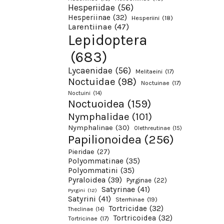
Hesperiidae
(56)
Hesperiinae
(32)
Hesperiini
(18)
Larentiinae
(47)
Lepidoptera
(683)
Lycaenidae
(56)
Melitaeini
(17)
Noctuidae
(98)
Noctuinae
(17)
Noctuini
(14)
Noctuoidea
(159)
Nymphalidae
(101)
Nymphalinae
(30)
Olethreutinae
(15)
Papilionoidea
(256)
Pieridae
(27)
Polyommatinae
(35)
Polyommatini
(35)
Pyraloidea
(39)
Pyrginae
(22)
Satyrinae
(41)
Pyrgini
(12)
Satyrini
(41)
Sterrhinae
(19)
Tortricidae
(32)
Theclinae
(14)
Tortricoidea
(32)
Tortricinae
(17)