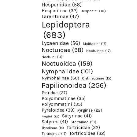
Hesperiidae
(56)
Hesperiinae
(32)
Hesperiini
(18)
Larentiinae
(47)
Lepidoptera
(683)
Lycaenidae
(56)
Melitaeini
(17)
Noctuidae
(98)
Noctuinae
(17)
Noctuini
(14)
Noctuoidea
(159)
Nymphalidae
(101)
Nymphalinae
(30)
Olethreutinae
(15)
Papilionoidea
(256)
Pieridae
(27)
Polyommatinae
(35)
Polyommatini
(35)
Pyraloidea
(39)
Pyrginae
(22)
Satyrinae
(41)
Pyrgini
(12)
Satyrini
(41)
Sterrhinae
(19)
Tortricidae
(32)
Theclinae
(14)
Tortricoidea
(32)
Tortricinae
(17)