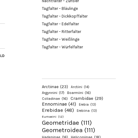
Nachtfalter – Zünsler
Tagfalter – Bläulinge
Tagfalter – Dickkopffalter
Tagfalter – Edelfalter
Tagfalter – Ritterfalter
Tagfalter – Weißlinge
Tagfalter – Würfelfalter
ILD
Arctiinae
(23)
Arctiini
(14)
Argynnini
(17)
Boarmiini
(16)
Crambidae
(29)
Coliadinae
(16)
Ennominae
(41)
Erebia
(13)
Erebidae
(48)
Erebiina
(13)
Eumaeini
(12)
Geometridae
(111)
Geometroidea
(111)
Hadeninae
(16)
Heliconiinae
(18)