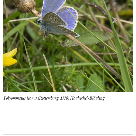
Polyommatus icarus (Rottemburg, 1775) Hauhechel-Bläuling