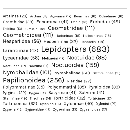
Arctiinae
(23)
Argynnini
(17)
Boarmiini
(16)
Coliadinae
(16)
Arctiini
(14)
Erebidae
(48)
Ennominae
(41)
Crambidae
(29)
Erebia
(13)
Geometridae
(111)
Erebiina
(13)
Eumaeini
(12)
Geometroidea
(111)
Hadeninae
(16)
Heliconiinae
(18)
Hesperiidae
(56)
Hesperiinae
(32)
Hesperiini
(18)
Lepidoptera
(683)
Larentiinae
(47)
Noctuidae
(98)
Lycaenidae
(56)
Melitaeini
(17)
Noctuoidea
(159)
Noctuinae
(17)
Noctuini
(14)
Nymphalidae
(101)
Nymphalinae
(30)
Olethreutinae
(15)
Papilionoidea
(256)
Pieridae
(27)
Pyraloidea
(39)
Polyommatinae
(35)
Polyommatini
(35)
Satyrinae
(41)
Satyrini
(41)
Pyrginae
(22)
Pyrgini
(12)
Tortricidae
(32)
Sterrhinae
(19)
Tortricinae
(17)
Theclinae
(14)
Xyleninae
(40)
Tortricoidea
(32)
Xylenini
(21)
Xylenina
(16)
Zygaenidae
(17)
Zygaenoidea
(17)
Zygaena
(13)
Zygaeninae
(13)