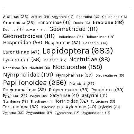
Arctiinae
(23)
Argynnini
(17)
Boarmiini
(16)
Coliadinae
(16)
Arctiini
(14)
Erebidae
(48)
Ennominae
(41)
Crambidae
(29)
Erebia
(13)
Geometridae
(111)
Erebiina
(13)
Eumaeini
(12)
Geometroidea
(111)
Hadeninae
(16)
Heliconiinae
(18)
Hesperiidae
(56)
Hesperiinae
(32)
Hesperiini
(18)
Lepidoptera
(683)
Larentiinae
(47)
Noctuidae
(98)
Lycaenidae
(56)
Melitaeini
(17)
Noctuoidea
(159)
Noctuinae
(17)
Noctuini
(14)
Nymphalidae
(101)
Nymphalinae
(30)
Olethreutinae
(15)
Papilionoidea
(256)
Pieridae
(27)
Pyraloidea
(39)
Polyommatinae
(35)
Polyommatini
(35)
Satyrinae
(41)
Satyrini
(41)
Pyrginae
(22)
Pyrgini
(12)
Tortricidae
(32)
Sterrhinae
(19)
Tortricinae
(17)
Theclinae
(14)
Xyleninae
(40)
Tortricoidea
(32)
Xylenini
(21)
Xylenina
(16)
Zygaenidae
(17)
Zygaenoidea
(17)
Zygaena
(13)
Zygaeninae
(13)