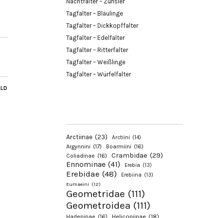
Nachtfalter – Zünsler
Tagfalter – Bläulinge
Tagfalter – Dickkopffalter
Tagfalter – Edelfalter
Tagfalter – Ritterfalter
Tagfalter – Weißlinge
Tagfalter – Würfelfalter
ILD
Arctiinae
(23)
Arctiini
(14)
Argynnini
(17)
Boarmiini
(16)
Crambidae
(29)
Coliadinae
(16)
Ennominae
(41)
Erebia
(13)
Erebidae
(48)
Erebiina
(13)
Eumaeini
(12)
Geometridae
(111)
Geometroidea
(111)
Hadeninae
(16)
Heliconiinae
(18)