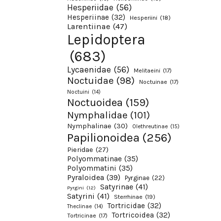
Hesperiidae
(56)
Hesperiinae
(32)
Hesperiini
(18)
Larentiinae
(47)
Lepidoptera
(683)
Lycaenidae
(56)
Melitaeini
(17)
Noctuidae
(98)
Noctuinae
(17)
Noctuini
(14)
Noctuoidea
(159)
Nymphalidae
(101)
Nymphalinae
(30)
Olethreutinae
(15)
Papilionoidea
(256)
Pieridae
(27)
Polyommatinae
(35)
Polyommatini
(35)
Pyraloidea
(39)
Pyrginae
(22)
Satyrinae
(41)
Pyrgini
(12)
Satyrini
(41)
Sterrhinae
(19)
Tortricidae
(32)
Theclinae
(14)
Tortricoidea
(32)
Tortricinae
(17)