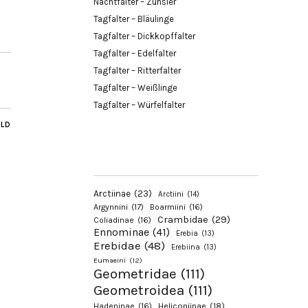
Nachtfalter – Zünsler
Tagfalter – Bläulinge
Tagfalter – Dickkopffalter
Tagfalter – Edelfalter
Tagfalter – Ritterfalter
Tagfalter – Weißlinge
Tagfalter – Würfelfalter
ILD
Arctiinae
(23)
Arctiini
(14)
Argynnini
(17)
Boarmiini
(16)
Crambidae
(29)
Coliadinae
(16)
Ennominae
(41)
Erebia
(13)
Erebidae
(48)
Erebiina
(13)
Eumaeini
(12)
Geometridae
(111)
Geometroidea
(111)
Hadeninae
(16)
Heliconiinae
(18)