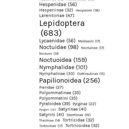
Hesperiidae
(56)
Hesperiinae
(32)
Hesperiini
(18)
Larentiinae
(47)
Lepidoptera
(683)
Lycaenidae
(56)
Melitaeini
(17)
Noctuidae
(98)
Noctuinae
(17)
Noctuini
(14)
Noctuoidea
(159)
Nymphalidae
(101)
Nymphalinae
(30)
Olethreutinae
(15)
Papilionoidea
(256)
Pieridae
(27)
Polyommatinae
(35)
Polyommatini
(35)
Pyraloidea
(39)
Pyrginae
(22)
Satyrinae
(41)
Pyrgini
(12)
Satyrini
(41)
Sterrhinae
(19)
Tortricidae
(32)
Theclinae
(14)
Tortricoidea
(32)
Tortricinae
(17)