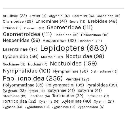
Arctiinae
(23)
Argynnini
(17)
Boarmiini
(16)
Coliadinae
(16)
Arctiini
(14)
Erebidae
(48)
Ennominae
(41)
Crambidae
(29)
Erebia
(13)
Geometridae
(111)
Erebiina
(13)
Eumaeini
(12)
Geometroidea
(111)
Hadeninae
(16)
Heliconiinae
(18)
Hesperiidae
(56)
Hesperiinae
(32)
Hesperiini
(18)
Lepidoptera
(683)
Larentiinae
(47)
Noctuidae
(98)
Lycaenidae
(56)
Melitaeini
(17)
Noctuoidea
(159)
Noctuinae
(17)
Noctuini
(14)
Nymphalidae
(101)
Nymphalinae
(30)
Olethreutinae
(15)
Papilionoidea
(256)
Pieridae
(27)
Pyraloidea
(39)
Polyommatinae
(35)
Polyommatini
(35)
Satyrinae
(41)
Satyrini
(41)
Pyrginae
(22)
Pyrgini
(12)
Tortricidae
(32)
Sterrhinae
(19)
Tortricinae
(17)
Theclinae
(14)
Xyleninae
(40)
Tortricoidea
(32)
Xylenini
(21)
Xylenina
(16)
Zygaenidae
(17)
Zygaenoidea
(17)
Zygaena
(13)
Zygaeninae
(13)