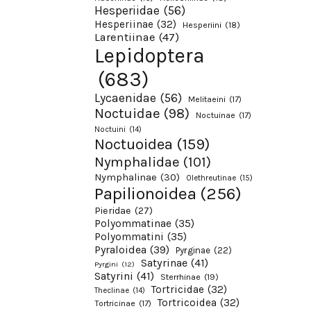
Hesperiidae
(56)
Hesperiinae
(32)
Hesperiini
(18)
Larentiinae
(47)
Lepidoptera
(683)
Lycaenidae
(56)
Melitaeini
(17)
Noctuidae
(98)
Noctuinae
(17)
Noctuini
(14)
Noctuoidea
(159)
Nymphalidae
(101)
Nymphalinae
(30)
Olethreutinae
(15)
Papilionoidea
(256)
Pieridae
(27)
Polyommatinae
(35)
Polyommatini
(35)
Pyraloidea
(39)
Pyrginae
(22)
Satyrinae
(41)
Pyrgini
(12)
Satyrini
(41)
Sterrhinae
(19)
Tortricidae
(32)
Theclinae
(14)
Tortricoidea
(32)
Tortricinae
(17)