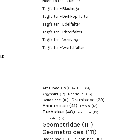
Nachtfalter – Zünsler
Tagfalter – Bläulinge
Tagfalter – Dickkopffalter
Tagfalter – Edelfalter
Tagfalter – Ritterfalter
Tagfalter – Weißlinge
Tagfalter – Würfelfalter
ILD
Arctiinae
(23)
Arctiini
(14)
Argynnini
(17)
Boarmiini
(16)
Crambidae
(29)
Coliadinae
(16)
Ennominae
(41)
Erebia
(13)
Erebidae
(48)
Erebiina
(13)
Eumaeini
(12)
Geometridae
(111)
Geometroidea
(111)
Hadeninae
(16)
Heliconiinae
(18)