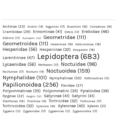
Arctiinae
(23)
Argynnini
(17)
Boarmiini
(16)
Coliadinae
(16)
Arctiini
(14)
Erebidae
(48)
Ennominae
(41)
Crambidae
(29)
Erebia
(13)
Geometridae
(111)
Erebiina
(13)
Eumaeini
(12)
Geometroidea
(111)
Hadeninae
(16)
Heliconiinae
(18)
Hesperiidae
(56)
Hesperiinae
(32)
Hesperiini
(18)
Lepidoptera
(683)
Larentiinae
(47)
Noctuidae
(98)
Lycaenidae
(56)
Melitaeini
(17)
Noctuoidea
(159)
Noctuinae
(17)
Noctuini
(14)
Nymphalidae
(101)
Nymphalinae
(30)
Olethreutinae
(15)
Papilionoidea
(256)
Pieridae
(27)
Pyraloidea
(39)
Polyommatinae
(35)
Polyommatini
(35)
Satyrinae
(41)
Satyrini
(41)
Pyrginae
(22)
Pyrgini
(12)
Tortricidae
(32)
Sterrhinae
(19)
Tortricinae
(17)
Theclinae
(14)
Xyleninae
(40)
Tortricoidea
(32)
Xylenini
(21)
Xylenina
(16)
Zygaenidae
(17)
Zygaenoidea
(17)
Zygaena
(13)
Zygaeninae
(13)