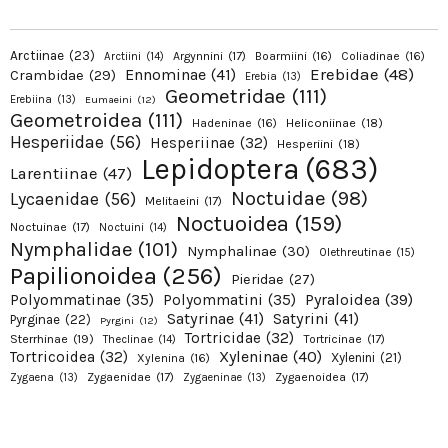
Arctiinae
(23)
Argynnini
(17)
Boarmiini
(16)
Coliadinae
(16)
Arctiini
(14)
Erebidae
(48)
Ennominae
(41)
Crambidae
(29)
Erebia
(13)
Geometridae
(111)
Erebiina
(13)
Eumaeini
(12)
Geometroidea
(111)
Hadeninae
(16)
Heliconiinae
(18)
Hesperiidae
(56)
Hesperiinae
(32)
Hesperiini
(18)
Lepidoptera
(683)
Larentiinae
(47)
Noctuidae
(98)
Lycaenidae
(56)
Melitaeini
(17)
Noctuoidea
(159)
Noctuinae
(17)
Noctuini
(14)
Nymphalidae
(101)
Nymphalinae
(30)
Olethreutinae
(15)
Papilionoidea
(256)
Pieridae
(27)
Pyraloidea
(39)
Polyommatinae
(35)
Polyommatini
(35)
Satyrinae
(41)
Satyrini
(41)
Pyrginae
(22)
Pyrgini
(12)
Tortricidae
(32)
Sterrhinae
(19)
Tortricinae
(17)
Theclinae
(14)
Xyleninae
(40)
Tortricoidea
(32)
Xylenini
(21)
Xylenina
(16)
Zygaenidae
(17)
Zygaenoidea
(17)
Zygaena
(13)
Zygaeninae
(13)