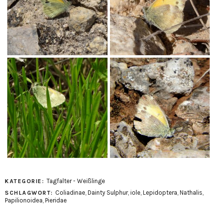
Tagfalter - Weißlinge
KATEGORIE:
Coliadinae
,
Dainty Sulphur
,
iole
,
Lepidoptera
,
Nathalis
,
SCHLAGWORT:
Papilionoidea
,
Pieridae