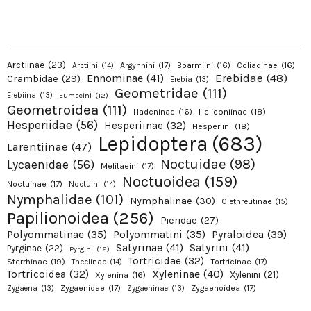
Arctiinae
(23)
Argynnini
(17)
Boarmiini
(16)
Coliadinae
(16)
Arctiini
(14)
Erebidae
(48)
Ennominae
(41)
Crambidae
(29)
Erebia
(13)
Geometridae
(111)
Erebiina
(13)
Eumaeini
(12)
Geometroidea
(111)
Hadeninae
(16)
Heliconiinae
(18)
Hesperiidae
(56)
Hesperiinae
(32)
Hesperiini
(18)
Lepidoptera
(683)
Larentiinae
(47)
Noctuidae
(98)
Lycaenidae
(56)
Melitaeini
(17)
Noctuoidea
(159)
Noctuinae
(17)
Noctuini
(14)
Nymphalidae
(101)
Nymphalinae
(30)
Olethreutinae
(15)
Papilionoidea
(256)
Pieridae
(27)
Pyraloidea
(39)
Polyommatinae
(35)
Polyommatini
(35)
Satyrinae
(41)
Satyrini
(41)
Pyrginae
(22)
Pyrgini
(12)
Tortricidae
(32)
Sterrhinae
(19)
Tortricinae
(17)
Theclinae
(14)
Xyleninae
(40)
Tortricoidea
(32)
Xylenini
(21)
Xylenina
(16)
Zygaenidae
(17)
Zygaenoidea
(17)
Zygaena
(13)
Zygaeninae
(13)