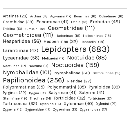
Arctiinae
(23)
Argynnini
(17)
Boarmiini
(16)
Coliadinae
(16)
Arctiini
(14)
Erebidae
(48)
Ennominae
(41)
Crambidae
(29)
Erebia
(13)
Geometridae
(111)
Erebiina
(13)
Eumaeini
(12)
Geometroidea
(111)
Hadeninae
(16)
Heliconiinae
(18)
Hesperiidae
(56)
Hesperiinae
(32)
Hesperiini
(18)
Lepidoptera
(683)
Larentiinae
(47)
Noctuidae
(98)
Lycaenidae
(56)
Melitaeini
(17)
Noctuoidea
(159)
Noctuinae
(17)
Noctuini
(14)
Nymphalidae
(101)
Nymphalinae
(30)
Olethreutinae
(15)
Papilionoidea
(256)
Pieridae
(27)
Pyraloidea
(39)
Polyommatinae
(35)
Polyommatini
(35)
Satyrinae
(41)
Satyrini
(41)
Pyrginae
(22)
Pyrgini
(12)
Tortricidae
(32)
Sterrhinae
(19)
Tortricinae
(17)
Theclinae
(14)
Xyleninae
(40)
Tortricoidea
(32)
Xylenini
(21)
Xylenina
(16)
Zygaenidae
(17)
Zygaenoidea
(17)
Zygaena
(13)
Zygaeninae
(13)