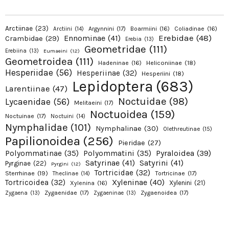
Arctiinae
(23)
Argynnini
(17)
Boarmiini
(16)
Coliadinae
(16)
Arctiini
(14)
Erebidae
(48)
Ennominae
(41)
Crambidae
(29)
Erebia
(13)
Geometridae
(111)
Erebiina
(13)
Eumaeini
(12)
Geometroidea
(111)
Hadeninae
(16)
Heliconiinae
(18)
Hesperiidae
(56)
Hesperiinae
(32)
Hesperiini
(18)
Lepidoptera
(683)
Larentiinae
(47)
Noctuidae
(98)
Lycaenidae
(56)
Melitaeini
(17)
Noctuoidea
(159)
Noctuinae
(17)
Noctuini
(14)
Nymphalidae
(101)
Nymphalinae
(30)
Olethreutinae
(15)
Papilionoidea
(256)
Pieridae
(27)
Pyraloidea
(39)
Polyommatinae
(35)
Polyommatini
(35)
Satyrinae
(41)
Satyrini
(41)
Pyrginae
(22)
Pyrgini
(12)
Tortricidae
(32)
Sterrhinae
(19)
Tortricinae
(17)
Theclinae
(14)
Xyleninae
(40)
Tortricoidea
(32)
Xylenini
(21)
Xylenina
(16)
Zygaenidae
(17)
Zygaenoidea
(17)
Zygaena
(13)
Zygaeninae
(13)