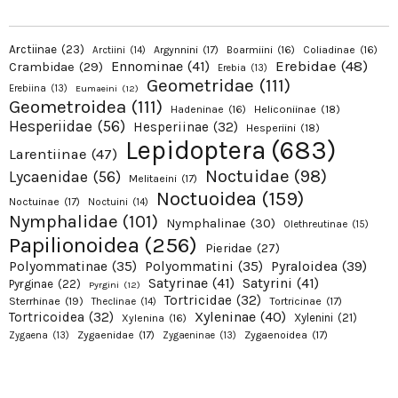
Arctiinae
(23)
Argynnini
(17)
Boarmiini
(16)
Coliadinae
(16)
Arctiini
(14)
Erebidae
(48)
Ennominae
(41)
Crambidae
(29)
Erebia
(13)
Geometridae
(111)
Erebiina
(13)
Eumaeini
(12)
Geometroidea
(111)
Hadeninae
(16)
Heliconiinae
(18)
Hesperiidae
(56)
Hesperiinae
(32)
Hesperiini
(18)
Lepidoptera
(683)
Larentiinae
(47)
Noctuidae
(98)
Lycaenidae
(56)
Melitaeini
(17)
Noctuoidea
(159)
Noctuinae
(17)
Noctuini
(14)
Nymphalidae
(101)
Nymphalinae
(30)
Olethreutinae
(15)
Papilionoidea
(256)
Pieridae
(27)
Pyraloidea
(39)
Polyommatinae
(35)
Polyommatini
(35)
Satyrinae
(41)
Satyrini
(41)
Pyrginae
(22)
Pyrgini
(12)
Tortricidae
(32)
Sterrhinae
(19)
Tortricinae
(17)
Theclinae
(14)
Xyleninae
(40)
Tortricoidea
(32)
Xylenini
(21)
Xylenina
(16)
Zygaenidae
(17)
Zygaenoidea
(17)
Zygaena
(13)
Zygaeninae
(13)