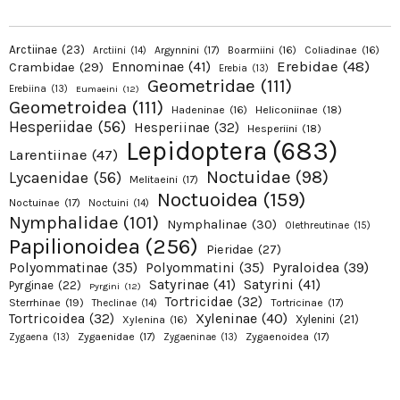
Arctiinae
(23)
Argynnini
(17)
Boarmiini
(16)
Coliadinae
(16)
Arctiini
(14)
Erebidae
(48)
Ennominae
(41)
Crambidae
(29)
Erebia
(13)
Geometridae
(111)
Erebiina
(13)
Eumaeini
(12)
Geometroidea
(111)
Hadeninae
(16)
Heliconiinae
(18)
Hesperiidae
(56)
Hesperiinae
(32)
Hesperiini
(18)
Lepidoptera
(683)
Larentiinae
(47)
Noctuidae
(98)
Lycaenidae
(56)
Melitaeini
(17)
Noctuoidea
(159)
Noctuinae
(17)
Noctuini
(14)
Nymphalidae
(101)
Nymphalinae
(30)
Olethreutinae
(15)
Papilionoidea
(256)
Pieridae
(27)
Pyraloidea
(39)
Polyommatinae
(35)
Polyommatini
(35)
Satyrinae
(41)
Satyrini
(41)
Pyrginae
(22)
Pyrgini
(12)
Tortricidae
(32)
Sterrhinae
(19)
Tortricinae
(17)
Theclinae
(14)
Xyleninae
(40)
Tortricoidea
(32)
Xylenini
(21)
Xylenina
(16)
Zygaenidae
(17)
Zygaenoidea
(17)
Zygaena
(13)
Zygaeninae
(13)