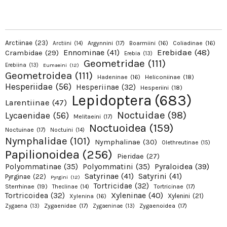
Arctiinae
(23)
Argynnini
(17)
Boarmiini
(16)
Coliadinae
(16)
Arctiini
(14)
Erebidae
(48)
Ennominae
(41)
Crambidae
(29)
Erebia
(13)
Geometridae
(111)
Erebiina
(13)
Eumaeini
(12)
Geometroidea
(111)
Hadeninae
(16)
Heliconiinae
(18)
Hesperiidae
(56)
Hesperiinae
(32)
Hesperiini
(18)
Lepidoptera
(683)
Larentiinae
(47)
Noctuidae
(98)
Lycaenidae
(56)
Melitaeini
(17)
Noctuoidea
(159)
Noctuinae
(17)
Noctuini
(14)
Nymphalidae
(101)
Nymphalinae
(30)
Olethreutinae
(15)
Papilionoidea
(256)
Pieridae
(27)
Pyraloidea
(39)
Polyommatinae
(35)
Polyommatini
(35)
Satyrinae
(41)
Satyrini
(41)
Pyrginae
(22)
Pyrgini
(12)
Tortricidae
(32)
Sterrhinae
(19)
Tortricinae
(17)
Theclinae
(14)
Xyleninae
(40)
Tortricoidea
(32)
Xylenini
(21)
Xylenina
(16)
Zygaenidae
(17)
Zygaenoidea
(17)
Zygaena
(13)
Zygaeninae
(13)