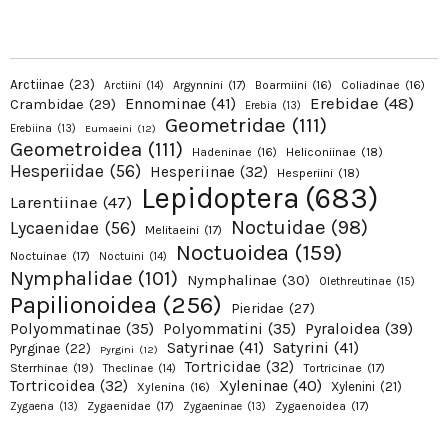
Arctiinae
(23)
Argynnini
(17)
Boarmiini
(16)
Coliadinae
(16)
Arctiini
(14)
Erebidae
(48)
Ennominae
(41)
Crambidae
(29)
Erebia
(13)
Geometridae
(111)
Erebiina
(13)
Eumaeini
(12)
Geometroidea
(111)
Hadeninae
(16)
Heliconiinae
(18)
Hesperiidae
(56)
Hesperiinae
(32)
Hesperiini
(18)
Lepidoptera
(683)
Larentiinae
(47)
Noctuidae
(98)
Lycaenidae
(56)
Melitaeini
(17)
Noctuoidea
(159)
Noctuinae
(17)
Noctuini
(14)
Nymphalidae
(101)
Nymphalinae
(30)
Olethreutinae
(15)
Papilionoidea
(256)
Pieridae
(27)
Pyraloidea
(39)
Polyommatinae
(35)
Polyommatini
(35)
Satyrinae
(41)
Satyrini
(41)
Pyrginae
(22)
Pyrgini
(12)
Tortricidae
(32)
Sterrhinae
(19)
Tortricinae
(17)
Theclinae
(14)
Xyleninae
(40)
Tortricoidea
(32)
Xylenini
(21)
Xylenina
(16)
Zygaenidae
(17)
Zygaenoidea
(17)
Zygaena
(13)
Zygaeninae
(13)