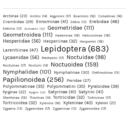
Arctiinae
(23)
Argynnini
(17)
Boarmiini
(16)
Coliadinae
(16)
Arctiini
(14)
Erebidae
(48)
Ennominae
(41)
Crambidae
(29)
Erebia
(13)
Geometridae
(111)
Erebiina
(13)
Eumaeini
(12)
Geometroidea
(111)
Hadeninae
(16)
Heliconiinae
(18)
Hesperiidae
(56)
Hesperiinae
(32)
Hesperiini
(18)
Lepidoptera
(683)
Larentiinae
(47)
Noctuidae
(98)
Lycaenidae
(56)
Melitaeini
(17)
Noctuoidea
(159)
Noctuinae
(17)
Noctuini
(14)
Nymphalidae
(101)
Nymphalinae
(30)
Olethreutinae
(15)
Papilionoidea
(256)
Pieridae
(27)
Pyraloidea
(39)
Polyommatinae
(35)
Polyommatini
(35)
Satyrinae
(41)
Satyrini
(41)
Pyrginae
(22)
Pyrgini
(12)
Tortricidae
(32)
Sterrhinae
(19)
Tortricinae
(17)
Theclinae
(14)
Xyleninae
(40)
Tortricoidea
(32)
Xylenini
(21)
Xylenina
(16)
Zygaenidae
(17)
Zygaenoidea
(17)
Zygaena
(13)
Zygaeninae
(13)