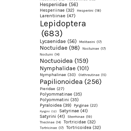
Hesperiidae
(56)
Hesperiinae
(32)
Hesperiini
(18)
Larentiinae
(47)
Lepidoptera
(683)
Lycaenidae
(56)
Melitaeini
(17)
Noctuidae
(98)
Noctuinae
(17)
Noctuini
(14)
Noctuoidea
(159)
Nymphalidae
(101)
Nymphalinae
(30)
Olethreutinae
(15)
Papilionoidea
(256)
Pieridae
(27)
Polyommatinae
(35)
Polyommatini
(35)
Pyraloidea
(39)
Pyrginae
(22)
Satyrinae
(41)
Pyrgini
(12)
Satyrini
(41)
Sterrhinae
(19)
Tortricidae
(32)
Theclinae
(14)
Tortricoidea
(32)
Tortricinae
(17)