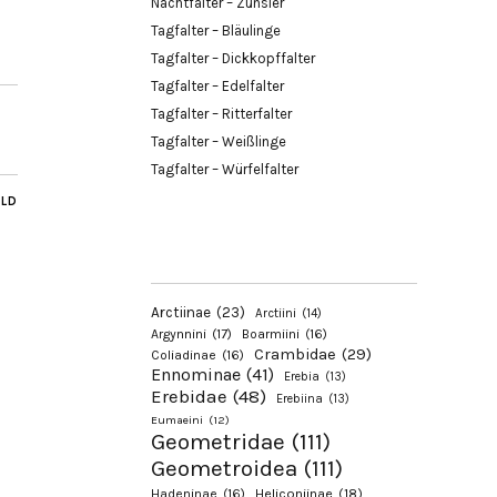
Nachtfalter – Zünsler
Tagfalter – Bläulinge
Tagfalter – Dickkopffalter
Tagfalter – Edelfalter
Tagfalter – Ritterfalter
Tagfalter – Weißlinge
Tagfalter – Würfelfalter
ILD
Arctiinae
(23)
Arctiini
(14)
Argynnini
(17)
Boarmiini
(16)
Crambidae
(29)
Coliadinae
(16)
Ennominae
(41)
Erebia
(13)
Erebidae
(48)
Erebiina
(13)
Eumaeini
(12)
Geometridae
(111)
Geometroidea
(111)
Hadeninae
(16)
Heliconiinae
(18)