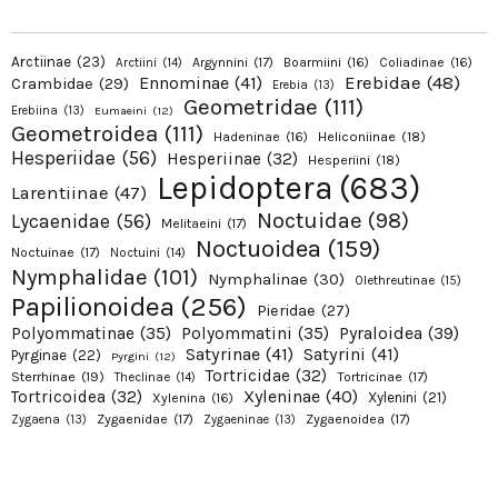
Arctiinae
(23)
Argynnini
(17)
Boarmiini
(16)
Coliadinae
(16)
Arctiini
(14)
Erebidae
(48)
Ennominae
(41)
Crambidae
(29)
Erebia
(13)
Geometridae
(111)
Erebiina
(13)
Eumaeini
(12)
Geometroidea
(111)
Hadeninae
(16)
Heliconiinae
(18)
Hesperiidae
(56)
Hesperiinae
(32)
Hesperiini
(18)
Lepidoptera
(683)
Larentiinae
(47)
Noctuidae
(98)
Lycaenidae
(56)
Melitaeini
(17)
Noctuoidea
(159)
Noctuinae
(17)
Noctuini
(14)
Nymphalidae
(101)
Nymphalinae
(30)
Olethreutinae
(15)
Papilionoidea
(256)
Pieridae
(27)
Pyraloidea
(39)
Polyommatinae
(35)
Polyommatini
(35)
Satyrinae
(41)
Satyrini
(41)
Pyrginae
(22)
Pyrgini
(12)
Tortricidae
(32)
Sterrhinae
(19)
Tortricinae
(17)
Theclinae
(14)
Xyleninae
(40)
Tortricoidea
(32)
Xylenini
(21)
Xylenina
(16)
Zygaenidae
(17)
Zygaenoidea
(17)
Zygaena
(13)
Zygaeninae
(13)