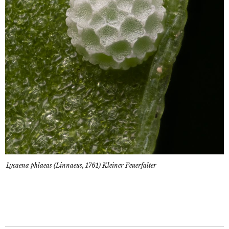
Lycaena phlaeas (Linnaeus, 1761) Kleiner Feuerfalter