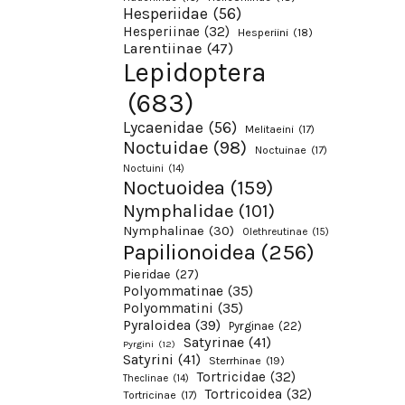
Hesperiidae
(56)
Hesperiinae
(32)
Hesperiini
(18)
Larentiinae
(47)
Lepidoptera
(683)
Lycaenidae
(56)
Melitaeini
(17)
Noctuidae
(98)
Noctuinae
(17)
Noctuini
(14)
Noctuoidea
(159)
Nymphalidae
(101)
Nymphalinae
(30)
Olethreutinae
(15)
Papilionoidea
(256)
Pieridae
(27)
Polyommatinae
(35)
Polyommatini
(35)
Pyraloidea
(39)
Pyrginae
(22)
Satyrinae
(41)
Pyrgini
(12)
Satyrini
(41)
Sterrhinae
(19)
Tortricidae
(32)
Theclinae
(14)
Tortricoidea
(32)
Tortricinae
(17)