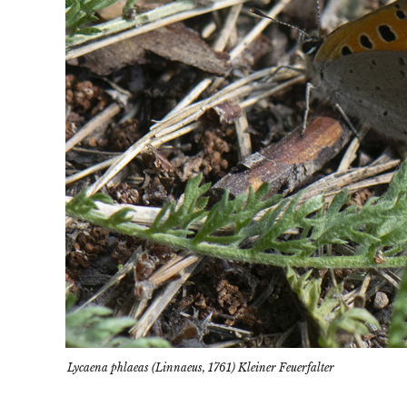
Lycaena phlaeas (Linnaeus, 1761) Kleiner Feuerfalter