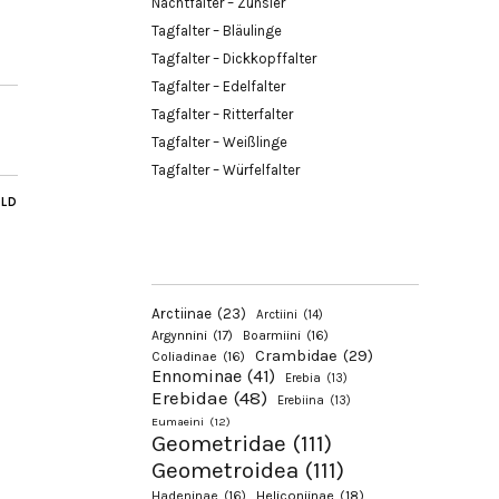
Nachtfalter – Zünsler
Tagfalter – Bläulinge
Tagfalter – Dickkopffalter
Tagfalter – Edelfalter
Tagfalter – Ritterfalter
Tagfalter – Weißlinge
Tagfalter – Würfelfalter
ILD
Arctiinae
(23)
Arctiini
(14)
Argynnini
(17)
Boarmiini
(16)
Crambidae
(29)
Coliadinae
(16)
Ennominae
(41)
Erebia
(13)
Erebidae
(48)
Erebiina
(13)
Eumaeini
(12)
Geometridae
(111)
Geometroidea
(111)
Hadeninae
(16)
Heliconiinae
(18)