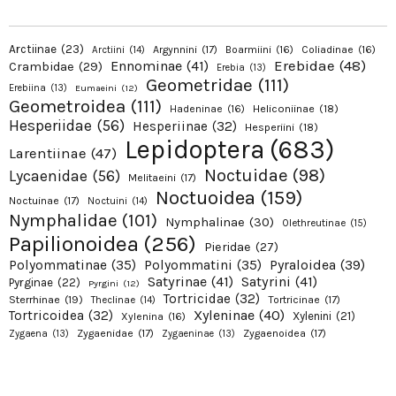
Arctiinae
(23)
Argynnini
(17)
Boarmiini
(16)
Coliadinae
(16)
Arctiini
(14)
Erebidae
(48)
Ennominae
(41)
Crambidae
(29)
Erebia
(13)
Geometridae
(111)
Erebiina
(13)
Eumaeini
(12)
Geometroidea
(111)
Hadeninae
(16)
Heliconiinae
(18)
Hesperiidae
(56)
Hesperiinae
(32)
Hesperiini
(18)
Lepidoptera
(683)
Larentiinae
(47)
Noctuidae
(98)
Lycaenidae
(56)
Melitaeini
(17)
Noctuoidea
(159)
Noctuinae
(17)
Noctuini
(14)
Nymphalidae
(101)
Nymphalinae
(30)
Olethreutinae
(15)
Papilionoidea
(256)
Pieridae
(27)
Pyraloidea
(39)
Polyommatinae
(35)
Polyommatini
(35)
Satyrinae
(41)
Satyrini
(41)
Pyrginae
(22)
Pyrgini
(12)
Tortricidae
(32)
Sterrhinae
(19)
Tortricinae
(17)
Theclinae
(14)
Xyleninae
(40)
Tortricoidea
(32)
Xylenini
(21)
Xylenina
(16)
Zygaenidae
(17)
Zygaenoidea
(17)
Zygaena
(13)
Zygaeninae
(13)