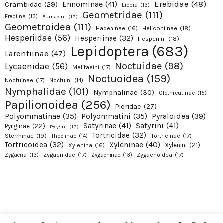
Erebidae
(48)
Ennominae
(41)
Crambidae
(29)
Erebia
(13)
Geometridae
(111)
Erebiina
(13)
Eumaeini
(12)
Geometroidea
(111)
Hadeninae
(16)
Heliconiinae
(18)
Hesperiidae
(56)
Hesperiinae
(32)
Hesperiini
(18)
Lepidoptera
(683)
Larentiinae
(47)
Noctuidae
(98)
Lycaenidae
(56)
Melitaeini
(17)
Noctuoidea
(159)
Noctuinae
(17)
Noctuini
(14)
Nymphalidae
(101)
Nymphalinae
(30)
Olethreutinae
(15)
Papilionoidea
(256)
Pieridae
(27)
Pyraloidea
(39)
Polyommatinae
(35)
Polyommatini
(35)
Satyrinae
(41)
Satyrini
(41)
Pyrginae
(22)
Pyrgini
(12)
Tortricidae
(32)
Sterrhinae
(19)
Tortricinae
(17)
Theclinae
(14)
Xyleninae
(40)
Tortricoidea
(32)
Xylenini
(21)
Xylenina
(16)
Zygaenidae
(17)
Zygaenoidea
(17)
Zygaena
(13)
Zygaeninae
(13)