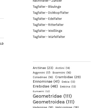
Nachtfalter – Zünsler
Tagfalter – Bläulinge
Tagfalter – Dickkopffalter
Tagfalter – Edelfalter
Tagfalter – Ritterfalter
Tagfalter – Weißlinge
Tagfalter – Würfelfalter
ILD
Arctiinae
(23)
Arctiini
(14)
Argynnini
(17)
Boarmiini
(16)
Crambidae
(29)
Coliadinae
(16)
Ennominae
(41)
Erebia
(13)
Erebidae
(48)
Erebiina
(13)
Eumaeini
(12)
Geometridae
(111)
Geometroidea
(111)
Hadeninae
(16)
Heliconiinae
(18)