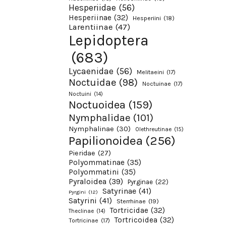
Hesperiidae
(56)
Hesperiinae
(32)
Hesperiini
(18)
Larentiinae
(47)
Lepidoptera
(683)
Lycaenidae
(56)
Melitaeini
(17)
Noctuidae
(98)
Noctuinae
(17)
Noctuini
(14)
Noctuoidea
(159)
Nymphalidae
(101)
Nymphalinae
(30)
Olethreutinae
(15)
Papilionoidea
(256)
Pieridae
(27)
Polyommatinae
(35)
Polyommatini
(35)
Pyraloidea
(39)
Pyrginae
(22)
Satyrinae
(41)
Pyrgini
(12)
Satyrini
(41)
Sterrhinae
(19)
Tortricidae
(32)
Theclinae
(14)
Tortricoidea
(32)
Tortricinae
(17)