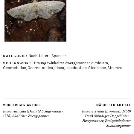
Nachtfalter - Spanner
KATEGORIE:
Braungewinkelter Zwergspanner
,
dimidiata
,
SCHLAGWORT:
Geometridae
,
Geometroidea
,
Idaea
,
Lepidoptera
,
Sterrhinae
,
Sterrhini
VORHERIGER ARTIKEL
NÄCHSTER ARTIKEL
Idaea rusticata (Denis & Schiffermüller,
Idaea aversata (Linnaeus, 1758)
1775) Südlicher Zwergspanner
Dunkelbindiger Doppellinien-
Zwergspanner, Breitgebänderter
Staudenspanner