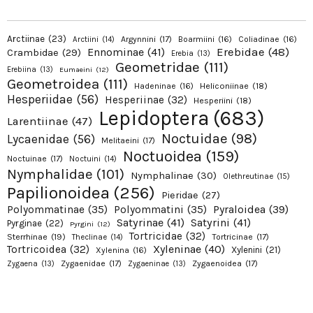
Arctiinae
(23)
Argynnini
(17)
Boarmiini
(16)
Coliadinae
(16)
Arctiini
(14)
Erebidae
(48)
Ennominae
(41)
Crambidae
(29)
Erebia
(13)
Geometridae
(111)
Erebiina
(13)
Eumaeini
(12)
Geometroidea
(111)
Hadeninae
(16)
Heliconiinae
(18)
Hesperiidae
(56)
Hesperiinae
(32)
Hesperiini
(18)
Lepidoptera
(683)
Larentiinae
(47)
Noctuidae
(98)
Lycaenidae
(56)
Melitaeini
(17)
Noctuoidea
(159)
Noctuinae
(17)
Noctuini
(14)
Nymphalidae
(101)
Nymphalinae
(30)
Olethreutinae
(15)
Papilionoidea
(256)
Pieridae
(27)
Pyraloidea
(39)
Polyommatinae
(35)
Polyommatini
(35)
Satyrinae
(41)
Satyrini
(41)
Pyrginae
(22)
Pyrgini
(12)
Tortricidae
(32)
Sterrhinae
(19)
Tortricinae
(17)
Theclinae
(14)
Xyleninae
(40)
Tortricoidea
(32)
Xylenini
(21)
Xylenina
(16)
Zygaenidae
(17)
Zygaenoidea
(17)
Zygaena
(13)
Zygaeninae
(13)