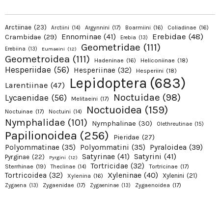
Arctiinae
(23)
Argynnini
(17)
Boarmiini
(16)
Coliadinae
(16)
Arctiini
(14)
Erebidae
(48)
Ennominae
(41)
Crambidae
(29)
Erebia
(13)
Geometridae
(111)
Erebiina
(13)
Eumaeini
(12)
Geometroidea
(111)
Hadeninae
(16)
Heliconiinae
(18)
Hesperiidae
(56)
Hesperiinae
(32)
Hesperiini
(18)
Lepidoptera
(683)
Larentiinae
(47)
Noctuidae
(98)
Lycaenidae
(56)
Melitaeini
(17)
Noctuoidea
(159)
Noctuinae
(17)
Noctuini
(14)
Nymphalidae
(101)
Nymphalinae
(30)
Olethreutinae
(15)
Papilionoidea
(256)
Pieridae
(27)
Pyraloidea
(39)
Polyommatinae
(35)
Polyommatini
(35)
Satyrinae
(41)
Satyrini
(41)
Pyrginae
(22)
Pyrgini
(12)
Tortricidae
(32)
Sterrhinae
(19)
Tortricinae
(17)
Theclinae
(14)
Xyleninae
(40)
Tortricoidea
(32)
Xylenini
(21)
Xylenina
(16)
Zygaenidae
(17)
Zygaenoidea
(17)
Zygaena
(13)
Zygaeninae
(13)