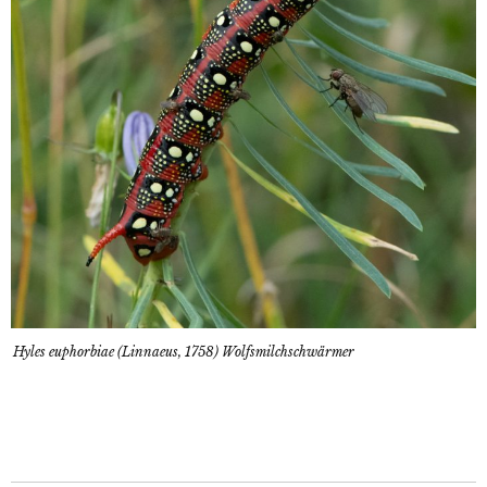
Hyles euphorbiae (Linnaeus, 1758) Wolfsmilchschwärmer