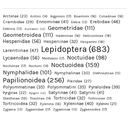
Arctiinae
(23)
Argynnini
(17)
Boarmiini
(16)
Coliadinae
(16)
Arctiini
(14)
Erebidae
(48)
Ennominae
(41)
Crambidae
(29)
Erebia
(13)
Geometridae
(111)
Erebiina
(13)
Eumaeini
(12)
Geometroidea
(111)
Hadeninae
(16)
Heliconiinae
(18)
Hesperiidae
(56)
Hesperiinae
(32)
Hesperiini
(18)
Lepidoptera
(683)
Larentiinae
(47)
Noctuidae
(98)
Lycaenidae
(56)
Melitaeini
(17)
Noctuoidea
(159)
Noctuinae
(17)
Noctuini
(14)
Nymphalidae
(101)
Nymphalinae
(30)
Olethreutinae
(15)
Papilionoidea
(256)
Pieridae
(27)
Pyraloidea
(39)
Polyommatinae
(35)
Polyommatini
(35)
Satyrinae
(41)
Satyrini
(41)
Pyrginae
(22)
Pyrgini
(12)
Tortricidae
(32)
Sterrhinae
(19)
Tortricinae
(17)
Theclinae
(14)
Xyleninae
(40)
Tortricoidea
(32)
Xylenini
(21)
Xylenina
(16)
Zygaenidae
(17)
Zygaenoidea
(17)
Zygaena
(13)
Zygaeninae
(13)