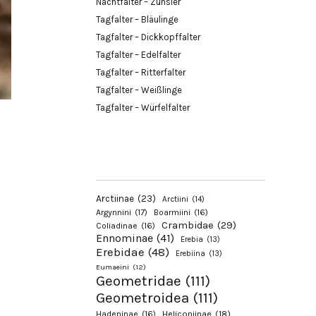
Nachtfalter – Zünsler
Tagfalter – Bläulinge
Tagfalter – Dickkopffalter
Tagfalter – Edelfalter
Tagfalter – Ritterfalter
Tagfalter – Weißlinge
Tagfalter – Würfelfalter
Arctiinae
(23)
Arctiini
(14)
Argynnini
(17)
Boarmiini
(16)
Crambidae
(29)
Coliadinae
(16)
Ennominae
(41)
Erebia
(13)
Erebidae
(48)
Erebiina
(13)
Eumaeini
(12)
Geometridae
(111)
Geometroidea
(111)
Hadeninae
(16)
Heliconiinae
(18)