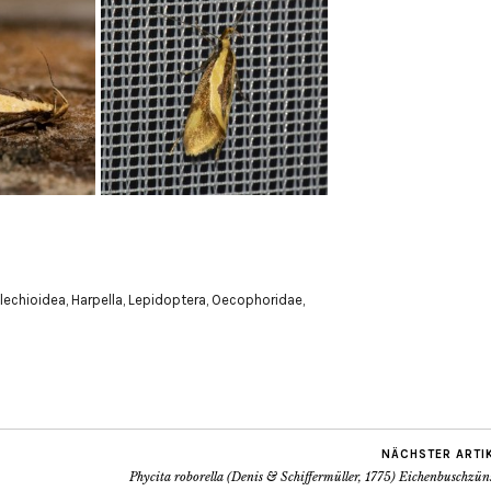
lechioidea
,
Harpella
,
Lepidoptera
,
Oecophoridae
,
NÄCHSTER ARTI
Phycita roborella (Denis & Schiffermüller, 1775) Eichenbuschzün