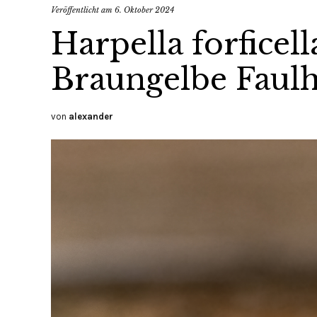
Veröffentlicht am
6. Oktober 2024
Harpella forficell
Braungelbe Faul
von
alexander