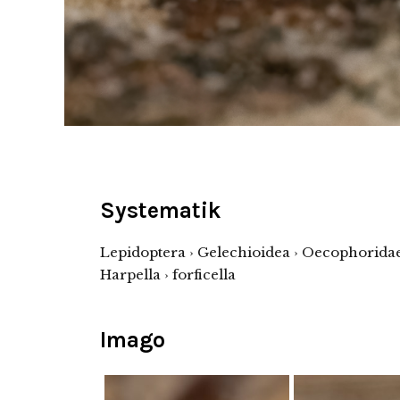
Systematik
Lepidoptera › Gelechioidea › Oecophorida
Harpella › forficella
Imago