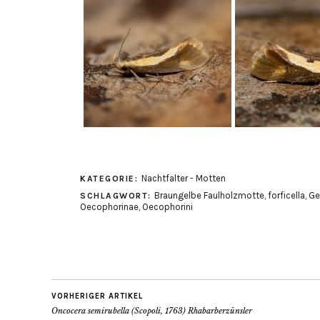
Nachtfalter - Motten
KATEGORIE:
Braungelbe Faulholzmotte
,
forficella
,
Ge
SCHLAGWORT:
Oecophorinae
,
Oecophorini
VORHERIGER ARTIKEL
Oncocera semirubella (Scopoli, 1763) Rhabarberzünsler