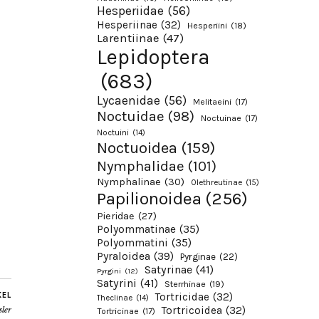
Hesperiidae
(56)
Hesperiinae
(32)
Hesperiini
(18)
Larentiinae
(47)
Lepidoptera
(683)
Lycaenidae
(56)
Melitaeini
(17)
Noctuidae
(98)
Noctuinae
(17)
Noctuini
(14)
Noctuoidea
(159)
Nymphalidae
(101)
Nymphalinae
(30)
Olethreutinae
(15)
Papilionoidea
(256)
Pieridae
(27)
Polyommatinae
(35)
Polyommatini
(35)
Pyraloidea
(39)
Pyrginae
(22)
Satyrinae
(41)
Pyrgini
(12)
Satyrini
(41)
Sterrhinae
(19)
KEL
Tortricidae
(32)
Theclinae
(14)
Tortricoidea
(32)
sler
Tortricinae
(17)