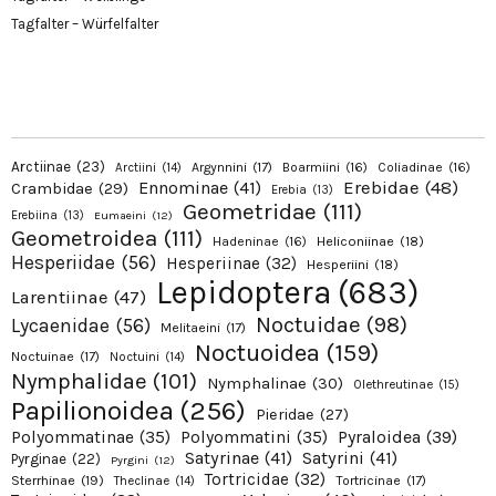
Tagfalter – Würfelfalter
Arctiinae
(23)
Argynnini
(17)
Boarmiini
(16)
Coliadinae
(16)
Arctiini
(14)
Erebidae
(48)
Ennominae
(41)
Crambidae
(29)
Erebia
(13)
Geometridae
(111)
Erebiina
(13)
Eumaeini
(12)
Geometroidea
(111)
Hadeninae
(16)
Heliconiinae
(18)
Hesperiidae
(56)
Hesperiinae
(32)
Hesperiini
(18)
Lepidoptera
(683)
Larentiinae
(47)
Noctuidae
(98)
Lycaenidae
(56)
Melitaeini
(17)
Noctuoidea
(159)
Noctuinae
(17)
Noctuini
(14)
Nymphalidae
(101)
Nymphalinae
(30)
Olethreutinae
(15)
Papilionoidea
(256)
Pieridae
(27)
Pyraloidea
(39)
Polyommatinae
(35)
Polyommatini
(35)
Satyrinae
(41)
Satyrini
(41)
Pyrginae
(22)
Pyrgini
(12)
Tortricidae
(32)
Sterrhinae
(19)
Tortricinae
(17)
Theclinae
(14)