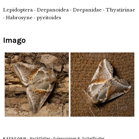
Lepidoptera › Drepanoidea › Drepanidae › Thyatirinae
› Habrosyne › pyritoides
Imago
Nachtfalter - Eulenspinner & Sichelflügler
KATEGORIE: